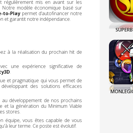
t régulièrement mis en avant sur les
s. Notre modèle économique basé sur
e-to-Play
permet d’autofinancer notre
on et garantit notre indépendance.
SUPERB
z à la réalisation du prochain hit de
avec une expérience significative de
ty3D
.
tique et pragmatique qui vous permet de
développant des solutions efficaces
MONLEGI
ée au développement de nos prochains
ge et la génération du Minimum Viable
es stores.
 en équipe, vous êtes capable de vous
u'à leur terme. Ce poste est évolutif.