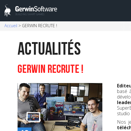
Skip
Accueil
>
GERWIN RECRUTE !
to
content
Actualités
GERWIN RECRUTE !
Edite
basé
dével
lead
SuperB
studio
Nos je
téléc