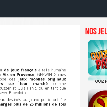
Nos Je
ur de jeux français
à taille humaine
 à
Aix en Provence
, GERWIN Games
oppe des
jeux mobiles originaux
QUIZ 
ers sur leur marché
comme
uzzer et Quiz Panic, ou en tant que
 avec Bravoloto.
ux destinés au grand public ont été
hargés plus de 25 millions de fois