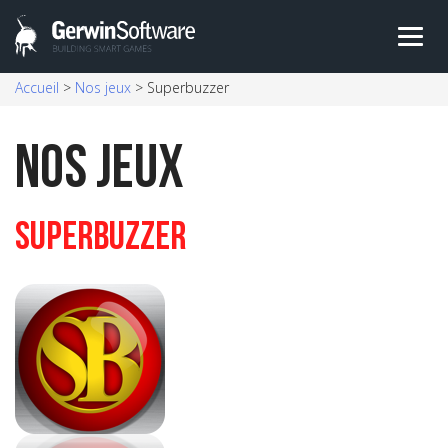
Skip
Accueil
>
Nos jeux
>
Superbuzzer
to
content
Nos Jeux
Superbuzzer