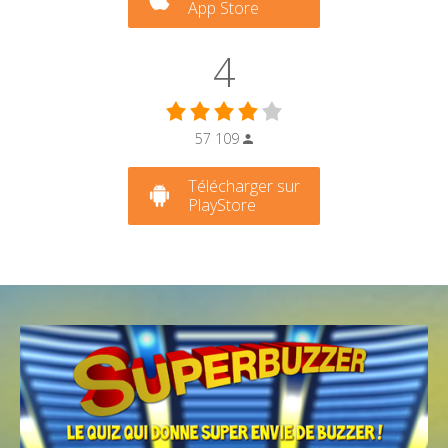
App Store
4
57 109
Télécharger sur
PlayStore