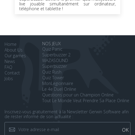
live jouable simultanément sur ordinateur,
téléphone et tablette !
NOS JEUX
Home
Quiz Panic
About Us
Superbuzzer 2
Our games
WAZASOUND
News
Superbuzzer
FAQ
Quiz Rush
Contact
Quiz Tower
Jobs
MonLegionnaire
Le 4e Duel Online
Questions pour un Champion Online
Tout Le Monde Veut Prendre Sa Place Online
Inscrivez-vous gratuitement à la Newsletter Gerwin Software afin
de rester informé de son actualité :