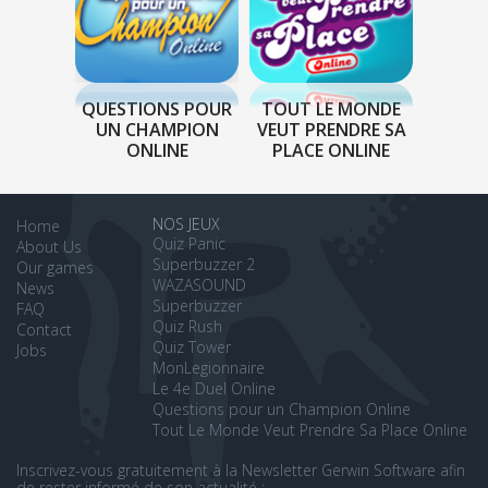
QUESTIONS POUR
TOUT LE MONDE
UN CHAMPION
VEUT PRENDRE SA
ONLINE
PLACE ONLINE
NOS JEUX
Home
Quiz Panic
About Us
Superbuzzer 2
Our games
WAZASOUND
News
Superbuzzer
FAQ
Quiz Rush
Contact
Quiz Tower
Jobs
MonLegionnaire
Le 4e Duel Online
Questions pour un Champion Online
Tout Le Monde Veut Prendre Sa Place Online
Inscrivez-vous gratuitement à la Newsletter Gerwin Software afin
de rester informé de son actualité :